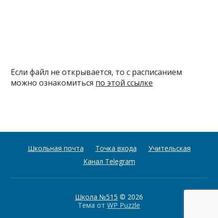
Если файл не открывается, то с расписанием
можно ознакомиться
по этой ссылке
Школьная почта
Точка входа
Учительская
Канал Telegram
Школа №515
© 2026
Тема от
WP Puzzle