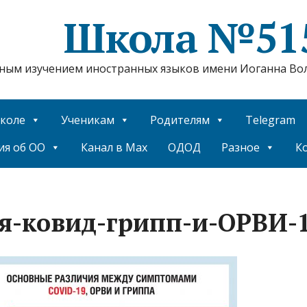
Школа №51
нным изучением иностранных языков имени Иоганна Вол
коле
Ученикам
Родителям
Telegram
ия об ОО
Канал в Max
ОДОД
Разное
К
я-ковид-грипп-и-ОРВИ-