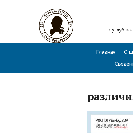
с углубле
Главная
О ш
Сведен
различи