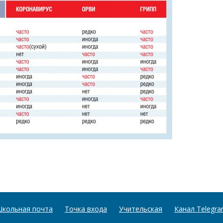
кольная почта
Точка входа
Учительская
Канал Telegr