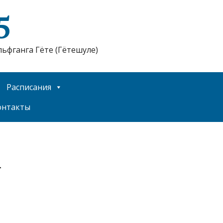
5
ьфганга Гёте (Гётешуле)
Расписания
онтакты
1